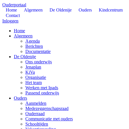
Ouderportaal
Home
Algemeen
De Oldenije
Ouders
Kindcentrum
Contact
Inloggen
Home
Algemeen
Agenda
Berichten
Documentatie
De Oldenije
Ons onderwijs
Jenaplan
KiVa
Organisatie
Het team
Werken met Ipads
Passend onderwijs
Ouders
Aanmelden
Medezeggenschapsraad
Ouderraad
Communicatie met ouders
Schooltijden