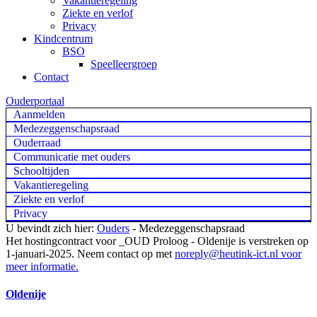
Vakantieregeling
Ziekte en verlof
Privacy
Kindcentrum
BSO
Speelleergroep
Contact
Ouderportaal
Aanmelden
Medezeggenschapsraad
Ouderraad
Communicatie met ouders
Schooltijden
Vakantieregeling
Ziekte en verlof
Privacy
U bevindt zich hier:
Ouders
-
Medezeggenschapsraad
Het hostingcontract voor _OUD Proloog - Oldenije is verstreken op
1-januari-2025. Neem contact op met
noreply@heutink-ict.nl
voor
meer informatie.
Oldenije