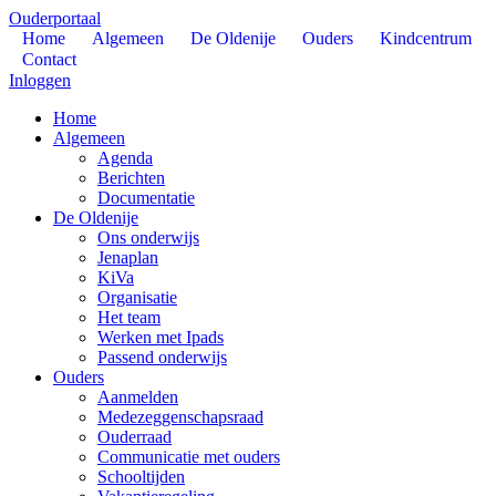
Ouderportaal
Home
Algemeen
De Oldenije
Ouders
Kindcentrum
Contact
Inloggen
Home
Algemeen
Agenda
Berichten
Documentatie
De Oldenije
Ons onderwijs
Jenaplan
KiVa
Organisatie
Het team
Werken met Ipads
Passend onderwijs
Ouders
Aanmelden
Medezeggenschapsraad
Ouderraad
Communicatie met ouders
Schooltijden