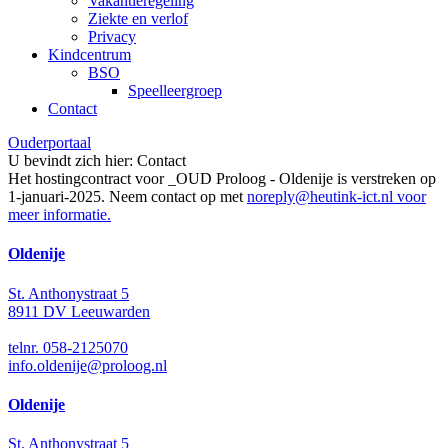
Vakantieregeling
Ziekte en verlof
Privacy
Kindcentrum
BSO
Speelleergroep
Contact
Ouderportaal
U bevindt zich hier:
Contact
Het hostingcontract voor _OUD Proloog - Oldenije is verstreken op
1-januari-2025. Neem contact op met
noreply@heutink-ict.nl
voor
meer informatie.
Oldenije
St. Anthonystraat 5
8911 DV Leeuwarden
telnr. 058-2125070
info.oldenije@proloog.nl
Oldenije
St. Anthonystraat 5