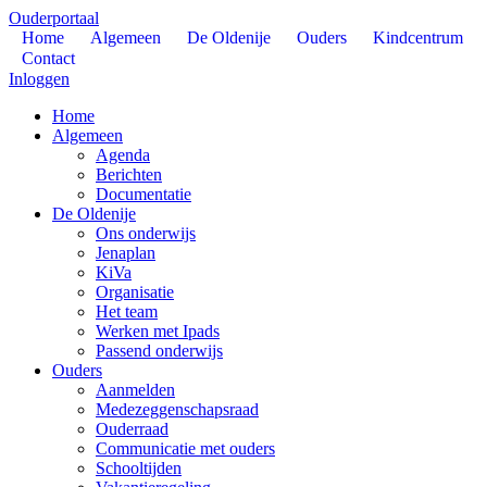
Ouderportaal
Home
Algemeen
De Oldenije
Ouders
Kindcentrum
Contact
Inloggen
Home
Algemeen
Agenda
Berichten
Documentatie
De Oldenije
Ons onderwijs
Jenaplan
KiVa
Organisatie
Het team
Werken met Ipads
Passend onderwijs
Ouders
Aanmelden
Medezeggenschapsraad
Ouderraad
Communicatie met ouders
Schooltijden